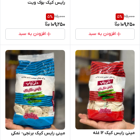
رایس کیک بوک ویت
115,000
115,000
5
%
5
%
109,250
109,250
افزودن به سبد
افزودن به سبد
مینی رایس کیک 12 غله
مینی رایس کیک برنجی- نمکی