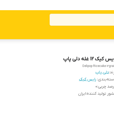
س کیک 12 غله دلی پاپ
Delipop Ricecake 12gra
ند:
دلی پاپ
ته‌بندی
:
رایس کیک
صد چربی
:
0
ور تولید کننده
:
ایران