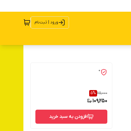
ورود | ثبت‌نام
0
5
%
115,000
109,250
افزودن به سبد خرید