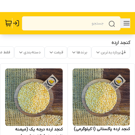
کنجد ارده
پربازدیدترین
برندها
قیمت
دسته‌بندی
فقط م
کنجد ارده پاکستانی (1 کیلوگرمی)
کنجد ارده درجه یک (میمنه