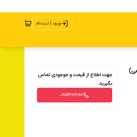
ورود | ثبت‌نام
جهت اطلاع از قیمت و موجودی تماس
بگیرید.
09154486257