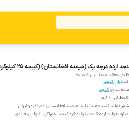
جد ارده درجه یک (میمنه افغانستان) (کیسه 25 کیلوگرمی)
Hulled Afghan Sesame Seed (25 K
ند:
ایران کنجد
ته‌بندی
:
کنجد
نگ
:
طلایی - کرم
ور تولید کننده
:
مبدا دانه: میمنه افغانستان - فرآوری: ایران
صارف
:
تولید ارده کنجد، تولید کره کنجد، خوراکی، نانوایی، قنادی