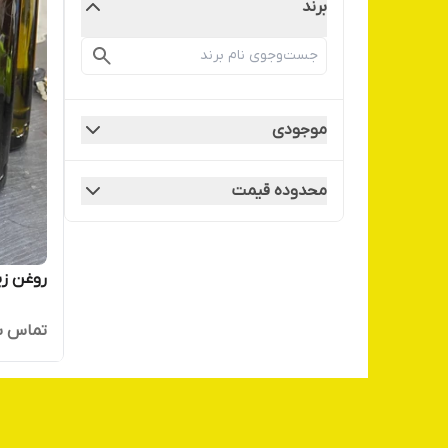
برند
موجودی
محدوده قیمت
روغن زی
تماس ب