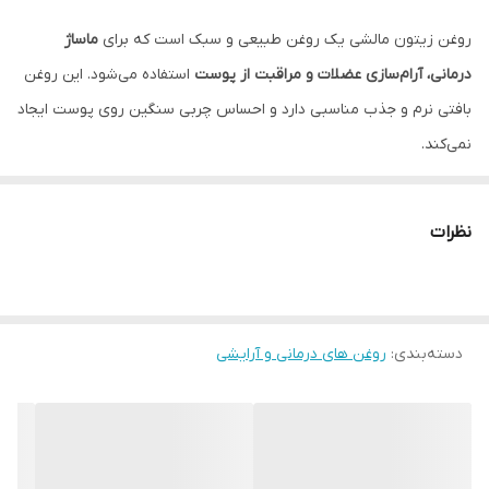
مصارف
برای ماساژ - پوست
روغن زیتون مالشی یک روغن طبیعی و سبک است که برای
ماساژ
درمانی، آرام‌سازی عضلات و مراقبت از پوست
استفاده می‌شود. این روغن
بافتی نرم و جذب مناسبی دارد و احساس چربی سنگین روی پوست ایجاد
نمی‌کند.
✅ ویژگی‌ها و مزایا
• مناسب برای ماساژ بدن
نظرات
کمک به کاهش تنش و خستگی عضلات
افزایش حس آرامش و ریلکسیشن
• نرم‌کننده و لطیف‌کننده پوست
دسته‌بندی
:
روغن های درمانی و آرایشی
جلوگیری از خشکی پوست
ایجاد حس نرمی و لطافت
• بهبود گردش خون موضعی
ایده‌آل برای ماساژهای درمانی