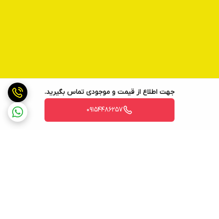
جهت اطلاع از قیمت و موجودی تماس بگیرید.
09154486257
برگشت به بالا