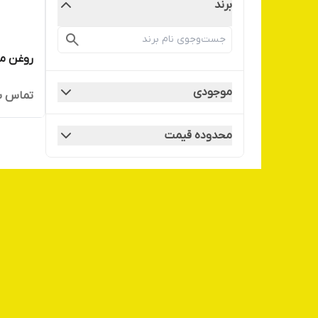
برند
روغن م
موجودی
تماس ب
محدوده قیمت