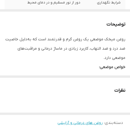
شرایط نگهداری
دور از نور مسقیم و در دمای محیط
ماندگاری
یک سال
توضیحات
کشور تولید کننده
ایران
روغن میخک موضعی یک روغن گرم و قدرتمند است که به‌دلیل خاصیت
ضد درد و ضد التهاب، کاربرد زیادی در ماساژ درمانی و مراقبت‌های
موضعی دارد.
خواص موضعی:
تسکین درد عضلات و مفاصل
ضدعفونی‌کننده قوی پوست
نظرات
کاهش دردهای موضعی و سردی بدن
کمک به رفع گرفتگی عضلانی
نحوه مصرف:
روزی ۱ بار روی موضع درد ماساژ داده شود
دسته‌بندی
:
روغن های درمانی و آرایشی