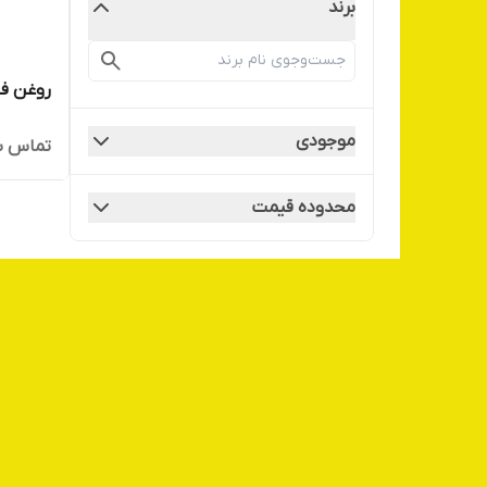
برند
روغن فن
موجودی
تماس ب
محدوده قیمت