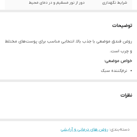
شرایط نگهداری
دور از نور مسقیم و در دمای محیط
ماندگاری
یک سال
توضیحات
روغن فندق موضعی با جذب بالا، انتخابی مناسب برای پوست‌های مختلط
و چرب است.
خواص موضعی:
نرم‌کننده سبک
بدون احساس چربی
تقویت پوست
نظرات
نحوه مصرف:
روزانه روی پوست تمیز استفاده شود
نکات ایمنی:
دسته‌بندی
:
حساسیت نادر است
روغن های درمانی و آرایشی