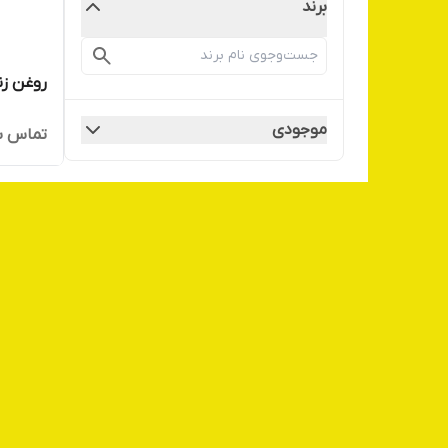
برند
روغن زن
موجودی
تماس ب