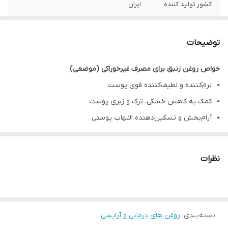
کشور تولید کننده
ایران
ماندگاری
یک سال
توضیحات
شرایط نگهداری
دور از نور مسقیم و در دمای محیط
خواص روغن زنبق برای مصرف غیرخوراکی (موضعی)
نرم‌کننده و لطیف‌کننده قوی پوست
کمک به کاهش خشکی، ترک و زبری پوست
آرام‌بخش و تسکین‌دهنده التهاب پوستی
مفید برای بهبود اگزما و حساسیت‌های پوستی
کمک به کاهش دردهای عضلانی و مفصلی با ماساژ
نظرات
تقویت‌کننده پوست و افزایش لطافت آن
مناسب ماساژ بدن و پوست‌های خشک
روش مصرف:
دسته‌بندی
:
روغن های درمانی و آرایشی
روزی ۱ بار مقدار کمی روی پوست یا موضع مورد نظر به‌آرامی ماساژ داده