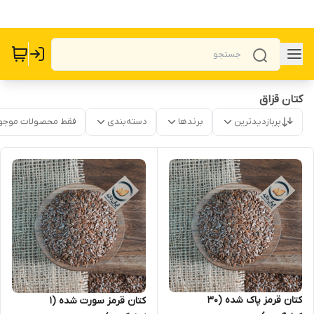
کتان قزاق
پربازدیدترین
برندها
دسته‌بندی
فقط محصولات موجو
کتان قرمز پاک شده (30
کتان قرمز سورت شده (1