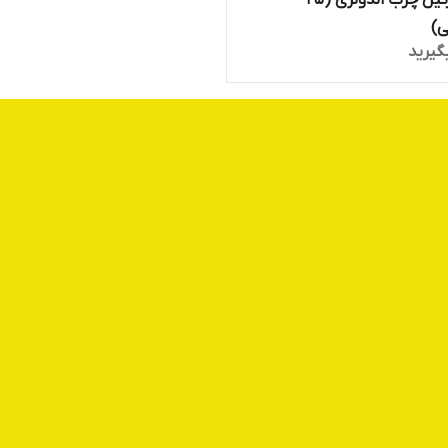
پودر نارگیل چرب اندونزی (25
ی)
گیرید