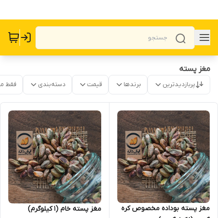
مغز پسته
پربازدیدترین
برندها
قیمت
دسته‌بندی
فقط م
مغز پسته بوداده مخصوص کره
مغز پسته خام (1 کیلوگرم)