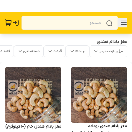
مغز بادام هندی
پربازدیدترین
برندها
قیمت
دسته‌بندی
فقط م
مغز بادام هندی بوداده
مغز بادام هندی خام (10 کیلوگرم)