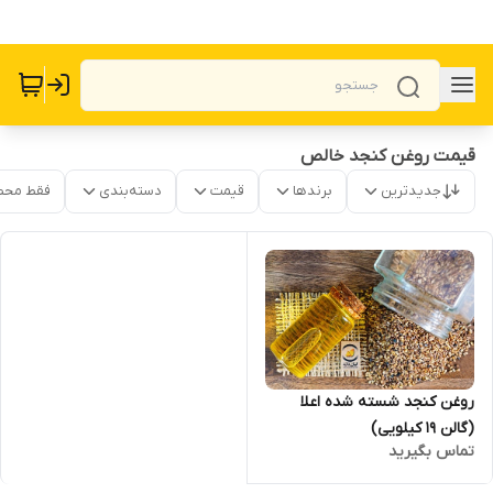
قیمت روغن کنجد خالص
جدیدترین
برندها
قیمت
دسته‌بندی
فقط محص
روغن کنجد شسته شده اعلا
(گالن 19 کیلویی)
تماس بگیرید