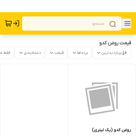
قیمت روغن کدو
پربازدیدترین
برندها
قیمت
دسته‌بندی
فقط م
روغن کدو (یک لیتری)