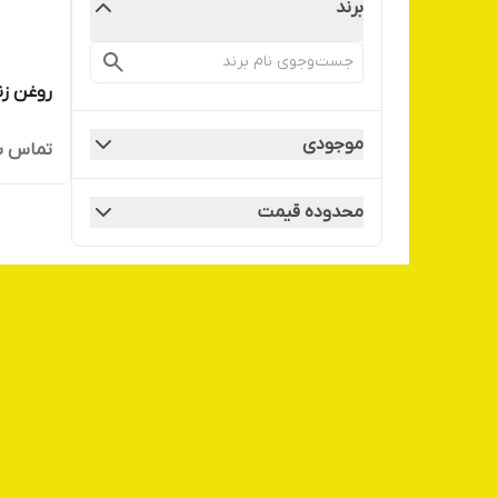
برند
روغن زن
موجودی
تماس ب
محدوده قیمت