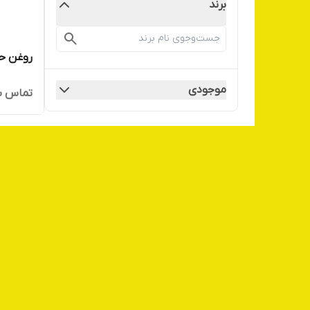
برند
روغن حن
موجودی
تماس ب