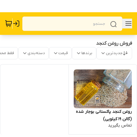
فروش روغن کنجد
جدیدترین
برندها
قیمت
دسته‌بندی
فقط محص
روغن کنجد پاکستانی بوجار شده
(گالن 19 کیلویی)
تماس بگیرید