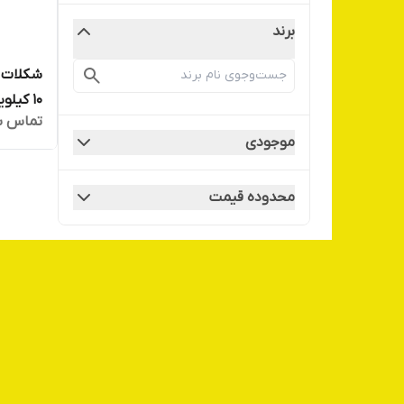
برند
شکلات 
10 کیلویی)
تماس ب
موجودی
محدوده قیمت