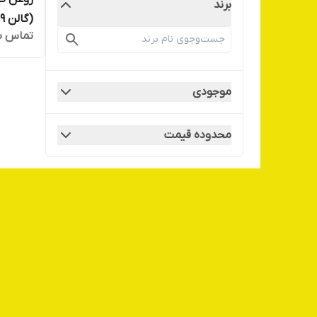
برند
(گالن 19 کیلویی)
تماس ب
موجودی
محدوده قیمت