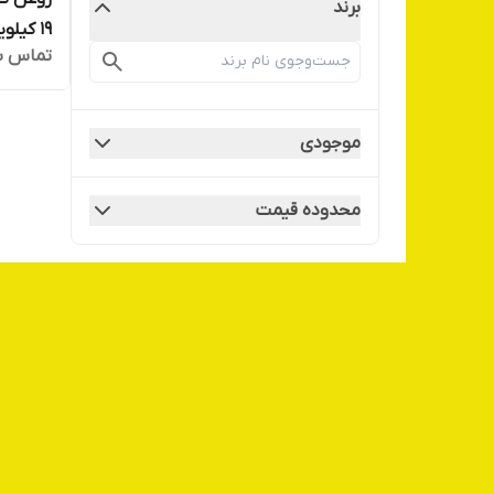
برند
19 کیلویی)
تماس ب
موجودی
محدوده قیمت