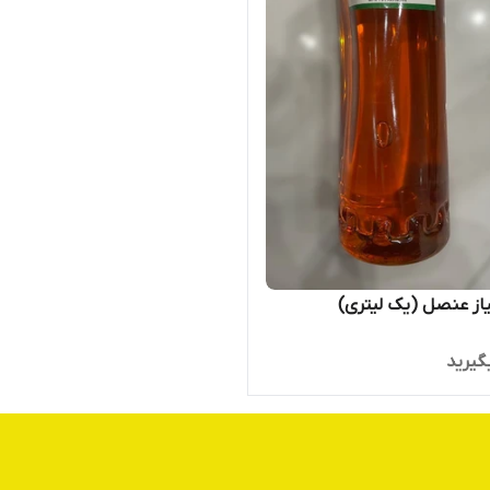
از عنصل (یک لیتری)
گیرید