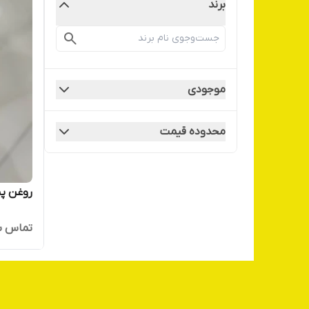
برند
موجودی
محدوده قیمت
روغن پی
تماس ب