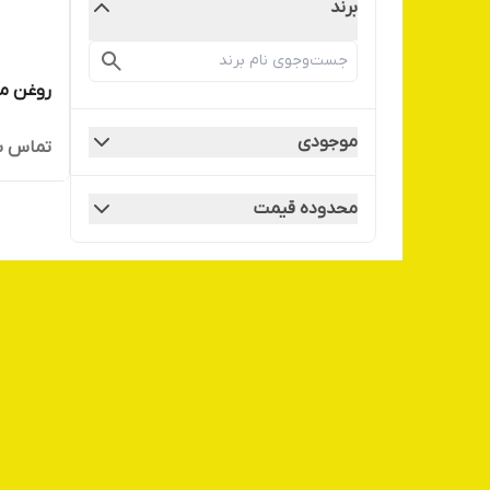
برند
روغن مو
موجودی
تماس ب
محدوده قیمت