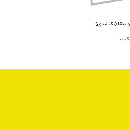
رینگا (یک لیتری)
گیرید