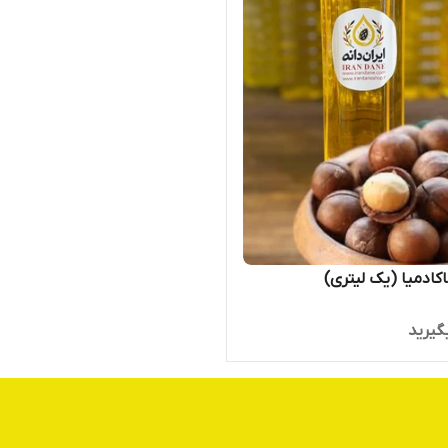
کادمیا (یک لیتری)
گیرید