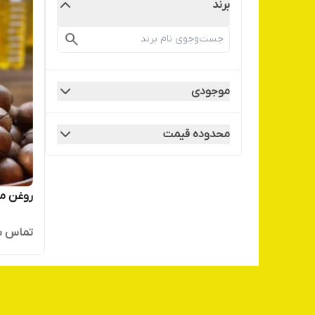
برند
موجودی
محدوده قیمت
روغن ما
تماس ب