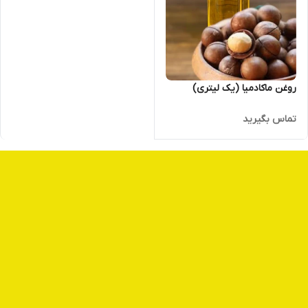
روغن ماکادمیا (یک لیتری)
تماس بگیرید