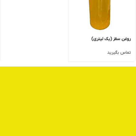
روغن سقز (یک لیتری)
تماس بگیرید