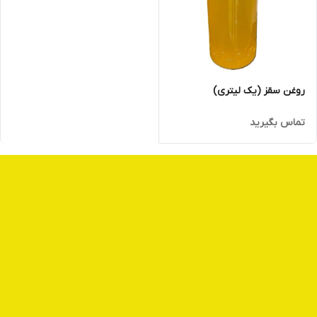
روغن سقز (یک لیتری)
تماس بگیرید