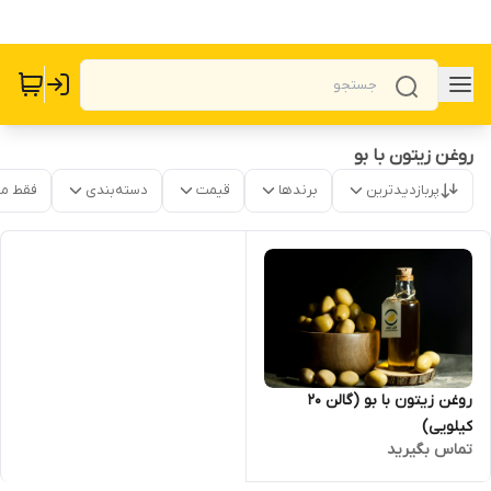
روغن زیتون با بو
پربازدیدترین
برندها
قیمت
دسته‌بندی
فقط م
روغن زیتون با بو (گالن 20
کیلویی)
تماس بگیرید