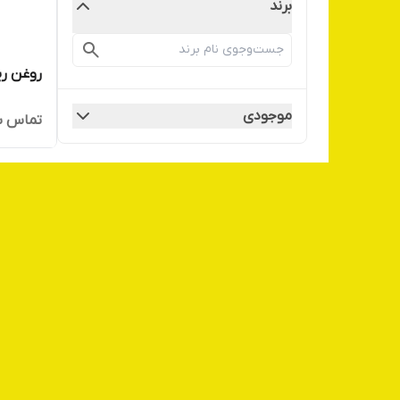
برند
روغن ری
موجودی
تماس ب