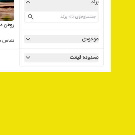
برند
روغن درخت چ
موجودی
تماس ب
محدوده قیمت