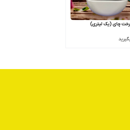
ای (یک لیتری)
گیرید