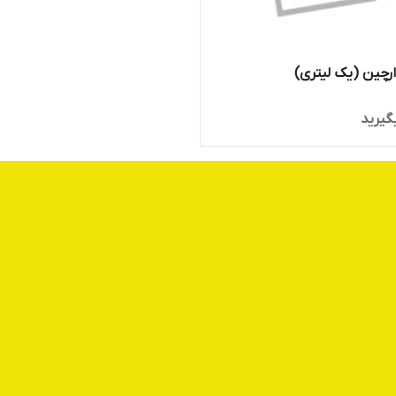
رچین (یک لیتری)
گیرید