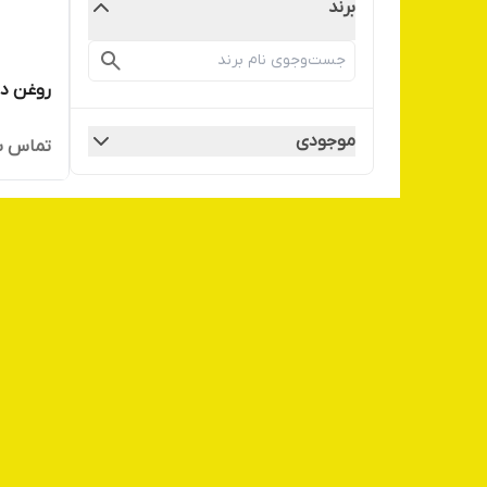
برند
روغن دا
موجودی
تماس ب