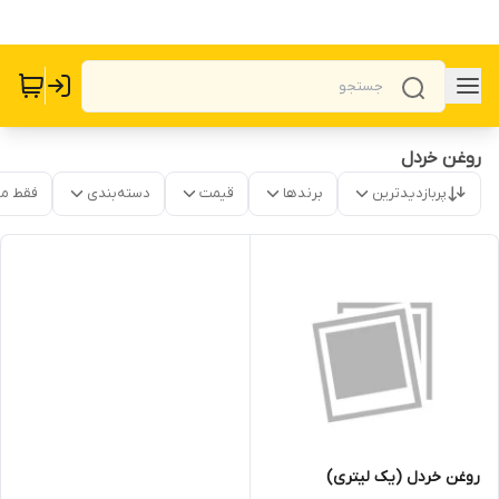
روغن خردل
پربازدیدترین
برندها
قیمت
دسته‌بندی
فقط م
روغن خردل (یک لیتری)