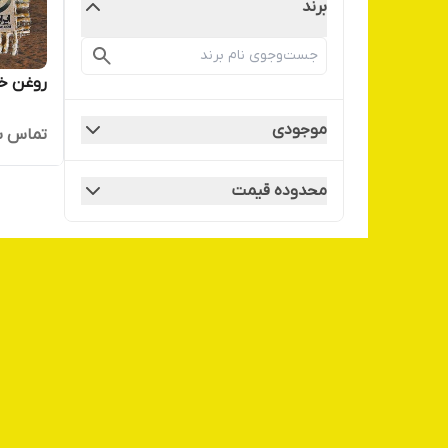
برند
روغن خر
موجودی
تماس ب
محدوده قیمت