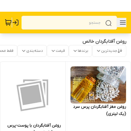
روغن آفتابگردان خالص
جدیدترین
برندها
قیمت
دسته‌بندی
فقط محص
روغن مغز آفتابگردان پرس سرد
(یک لیتری)
روغن آفتابگردان با پوست-پرس