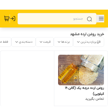
خرید روغن ارده مشهد
پربازدیدترین
برندها
قیمت
دسته‌بندی
فقط م
روغن ارده درجه یک (گالن 19
کیلویی)
تماس بگیرید