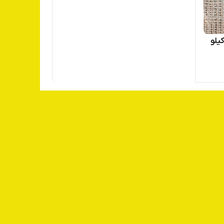
یحان ریز سورت لیزری (30 کیلو