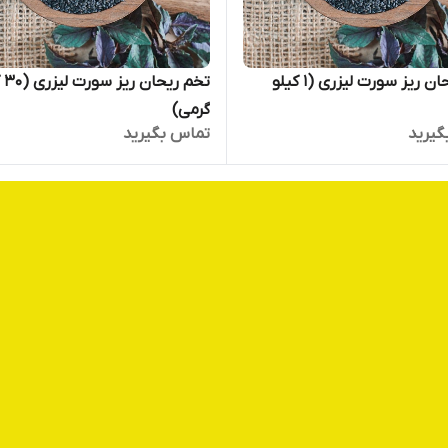
تخم ریحان ریز سورت لیزری (1 کیلو
تخم ر
گرمی)
گیرید
تماس بگیرید