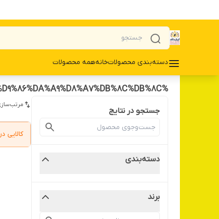
دسته‌بندی محصولات
خانه
همه محصولات
%D9%BE%D9%88%D8%AF%D8%B1%20%D9%86%D8%A7%D8%B1%DA%AF%DB%8C%D9%84%20%DA%86%D8%B1%D8%A8%20%D8%B3%D8%B1%DB%8C%D9%84%D8%A7%D9%86%DA%A9%D8%A7%DB%8C%DB%8C
مرتب‌سازی
جستجو در نتایج
کالایی 
دسته‌بندی
برند