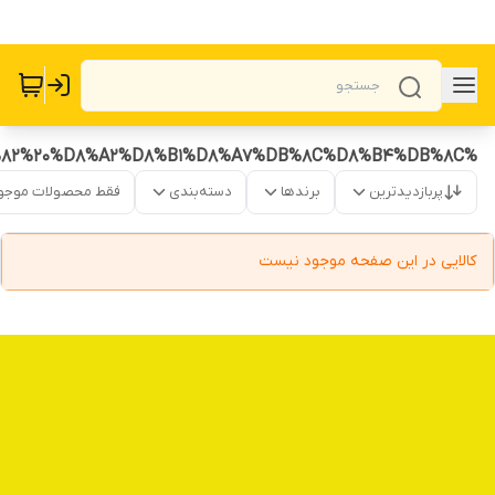
%D8%B1%D9%88%D8%BA%D9%86%20%D8%B2%D9%86%D8%A8%D9%82%20%D8%A2%D8%B1%D8%A7%DB%8C%D8%B4%DB%8C
پربازدیدترین
برندها
دسته‌بندی
فقط محصولات موجو
کالایی در این صفحه موجود نیست