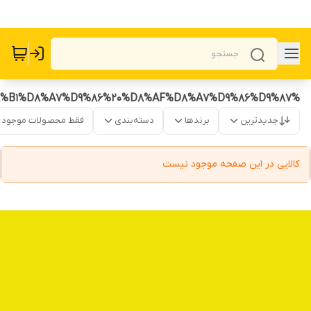
%D8%B1%D9%88%D8%BA%D9%86%20%D8%A7%D8%B1%D8%AF%D9%87%20%D8%A7%DB%8C%D8%B1%D8%A7%D9%86%20%D8%AF%D8%A7%D9%86%D9%87
جدیدترین
برندها
دسته‌بندی
فقط محصولات موجود
کالایی در این صفحه موجود نیست