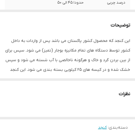
درصد چربی
حدودا 45 الی 50
مصارف
روغنگیری، نانوایی، قنادی، خوراکی
توضیحات
این کنجد که محصول کشور پاکستان می باشد پس از واردات به داخل
کشور توسط دستگاه های تمام مکانیزه بوجار (تمیز) می شود. سپس برای
از بین بردن گرد و خاک و هرگونه ناخالصی با آب شسته می شود و سپس
خشک شده و در کیسه های ۲۵ کیلویی بسته بندی می شود. این کنجد
که کاملا تمیز و بهداشتی می باشد، دارای درصد روغن مناسبی می باشد
و مناسب مصارف روغنگیری، خوراکی و نانوایی و سایر مصارف غذایی می
نظرات
باشد.
دسته‌بندی
:
کنجد