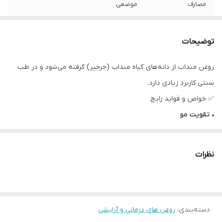
مصارف
موضعی
شرایط نگهداری
در جای خشک و خنک - دور از نور آفتاب
توضیحات
ماندگاری
1 سال
روغن منداب از دانه‌های گیاه منداب (جرجیر) گرفته می‌شود و در طب
سنتی کاربرد زیادی دارد.
✅ خواص و فواید رایج
• تقویت مو
کمک به کاهش ریزش مو
تقویت ریشه مو
نظرات
افزایش رشد و ضخامت مو
• مراقبت از پوست
نرم‌کننده و مرطوب‌کننده
دسته‌بندی
:
کمک به شفافیت پوست
روغن های درمانی و آرایشی