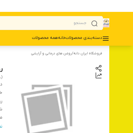
دسته‌بندی محصولات
خانه
همه محصولات
فروشگاه ایران دانه
/
روغن های درمانی و آرایشی
ر
L)
دس
خ
ر
شر
ما
کش
ن