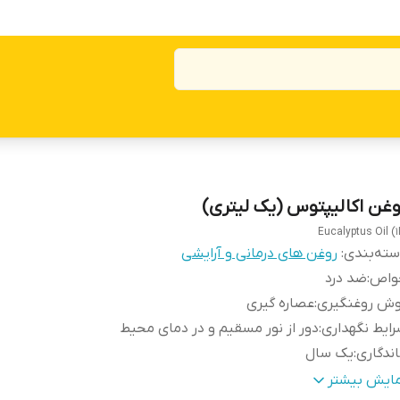
وغن اکالیپتوس (یک لیتری)
Eucalyptus Oil (1
ته‌بندی
:
روغن های درمانی و آرایشی
واص
:
ضد درد
وش روغنگیری
:
عصاره گیری
ایط نگهداری
:
دور از نور مسقیم و در دمای محیط
ندگاری
:
یک سال
ور تولید کننده
:
ایران
مایش بیشتر