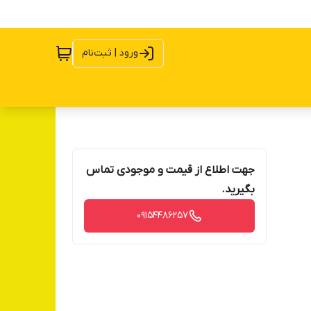
ورود | ثبت‌نام
جهت اطلاع از قیمت و موجودی تماس
بگیرید.
09154486257