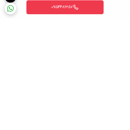
09154486257
برگشت به بالا
ارسال ویژه
پشتیبانی روزانه