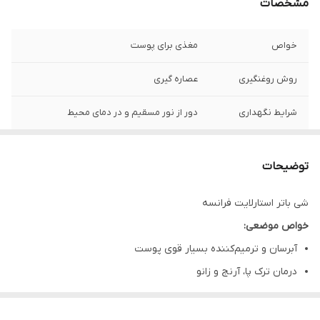
مشخصات
خواص
مغذی برای پوست
روش روغنگیری
عصاره گیری
شرایط نگهداری
دور از نور مسقیم و در دمای محیط
ماندگاری
یک سال
توضیحات
کشور تولید کننده
ایران
شی باتر استارلایت فرانسه
خواص موضعی:
آبرسان و ترمیم‌کننده بسیار قوی پوست
درمان ترک پا، آرنج و زانو
افزایش خاصیت کشسانی پوست
مناسب پوست‌های خشک و آسیب‌دیده