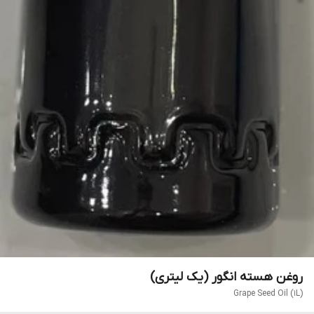
روغن هسته انگور (یک لیتری)
Grape Seed Oil (1L)