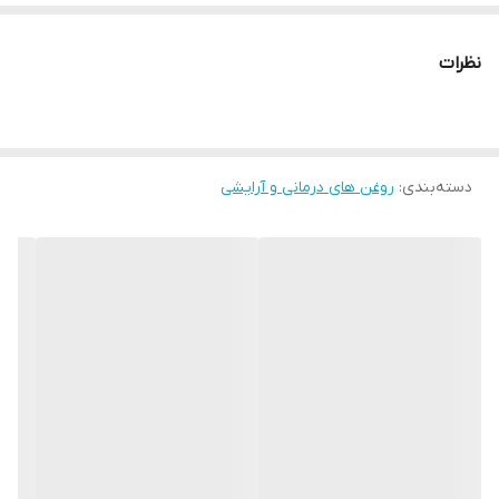
مناسب پوست‌های چرب و مختلط
کمک به شفافیت و لطافت پوست
نظرات
آنتی‌اکسیدان طبیعی
نحوه مصرف:
روزانه روی پوست تمیز ماساژ داده شود
دسته‌بندی
:
مناسب استفاده صورت و بدن
روغن های درمانی و آرایشی
نکات ایمنی:
حساسیت نادر است
در جای خنک نگهداری شود
توصیه می‌شود قبل از مصرف با پزشک متخصص مشورت شود.