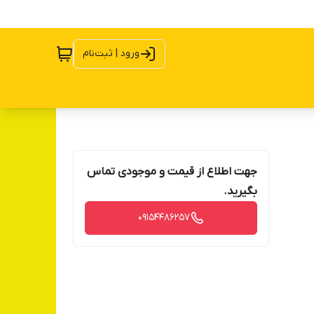
ورود | ثبت‌نام
جهت اطلاع از قیمت و موجودی تماس
بگیرید.
09154486257