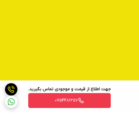
جهت اطلاع از قیمت و موجودی تماس بگیرید.
09154486257