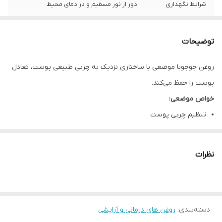
شرایط نگهداری
دور از نور مسقیم و در دمای محیط
ماندگاری
یک سال
توضیحات
روغن جوجوبا موضعی با ساختاری نزدیک به چربی طبیعی پوست، تعادل
پوست را حفظ می‌کند.
خواص موضعی:
تنظیم چربی پوست
مناسب پوست چرب و مختلط
نرم‌کننده بدون حس سنگینی
نظرات
نحوه مصرف:
روزانه روی پوست یا مو
نکات ایمنی:
دسته‌بندی
:
بسیار ایمن و سبک
روغن های درمانی و آرایشی