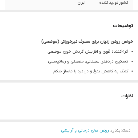
کشور تولید کننده
ایران
شرایط نگهداری
دور از نور مسقیم و در دمای محیط
توضیحات
خواص روغن زنیان برای مصرف غیرخوراکی (موضعی)
گرم‌کننده قوی و افزایش گردش خون موضعی
تسکین دردهای عضلانی، مفصلی و رماتیسمی
کمک به کاهش نفخ و دل‌درد با ماساژ شکم
ضداسپاسم و آرام‌کننده گرفتگی عضلات
ضدباکتری و ضدقارچ موضعی
نظرات
مفید برای ماساژ سینه و کاهش سرماخوردگی (موضعی)
کمک به باز شدن مجاری تنفسی با ماساژ و استنشاق غیرمستقیم
روش مصرف:
روزی ۱ بار مقدار کمی روی موضع مورد نظر ماساژ داده شود.
دسته‌بندی
:
روغن های درمانی و آرایشی