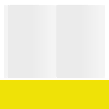
نکته ایمنی:
روغن زنیان بسیار گرم است؛ حتماً با روغن‌های ملایم (مثل کنجد یا بادام
شیرین) رقیق شود، تست حساسیت انجام گردد و از مصرف روی پوست
حساس، کودکان و صورت خودداری شود.
**توصیه می شود قبل از مصرف با پزرشک متخصص مشورت شود.**